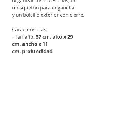
organizar tus accesorios, un
mosquetón para enganchar
y un bolsillo exterior con cierre.
Características:
- Tamaño:
37 cm. alto x 29
cm. ancho x 11
cm. profundidad
Contáctanos
@lanalandm
j
lanalandmj@gmail.com