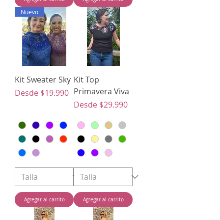
Nuevo
Kit Sweater Sky
Kit Top
Primavera Viva
Precio de oferta
Desde
$19.990
Precio de oferta
Desde
$29.990
Agregar al carrito
Agregar al carrito