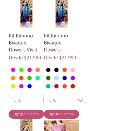
Kit Kimono
Kit Kimono
Bivaque
Bivaque
Flowers Vivid
Flowers
Precio de oferta
Precio de oferta
Desde
$21.990
Desde
$21.990
Agregar al carrito
Agregar al carrito