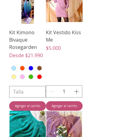
Kit Kimono
Kit Vestido Kiss
Bivaque
Me
Rosegarden
Precio
$5.000
Precio de oferta
Desde
$21.990
Agregar al carrito
Agregar al carrito