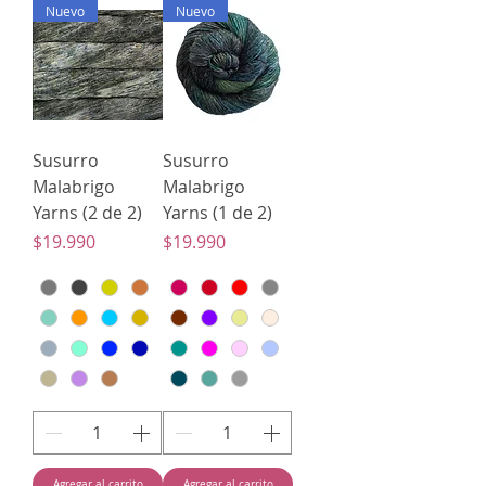
Nuevo
Nuevo
Susurro
Susurro
Malabrigo
Malabrigo
Yarns (2 de 2)
Yarns (1 de 2)
Precio
Precio
$19.990
$19.990
Agregar al carrito
Agregar al carrito