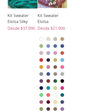
Kit Sweater
Kit Sweater
Eloísa Silky
Eloísa
Precio de oferta
Precio de oferta
Desde
$37.990
Desde
$21.900