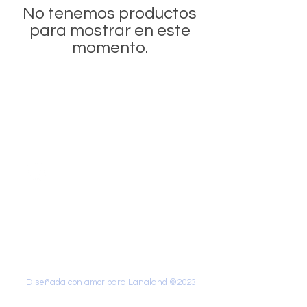
No tenemos productos
para mostrar en este
momento.
Contáctanos
@lanalandm
j
lanalandmj@gmail.com
Curacaví, Chile
Diseñada con amor para Lanaland ©2023