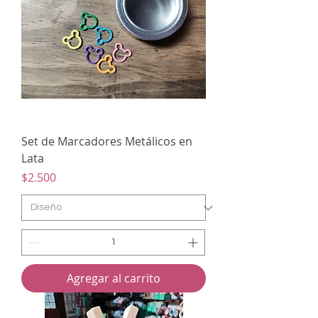
Set de Marcadores Metálicos en
Lata
Precio
$2.500
Agregar al carrito