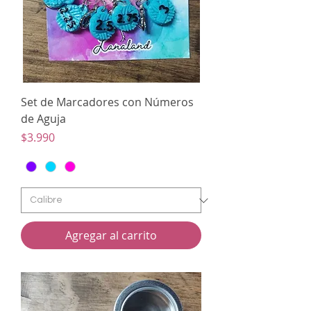
Set de Marcadores con Números
de Aguja
Precio
$3.990
Agregar al carrito