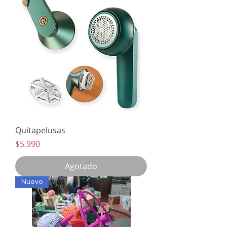
Quitapelusas
Precio
$5.990
Agotado
Nuevo