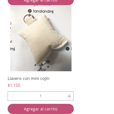
Agregar al carrito
Llavero con mini cojín
Precio
$1.150
Agregar al carrito