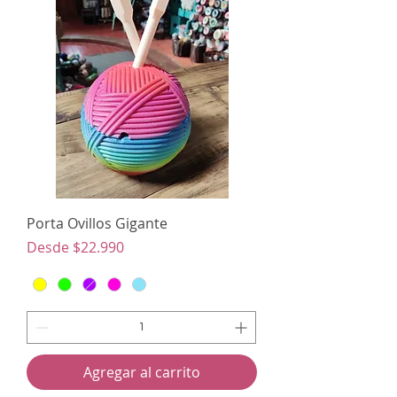
Porta Ovillos Gigante
Precio de oferta
Desde
$22.990
Agregar al carrito