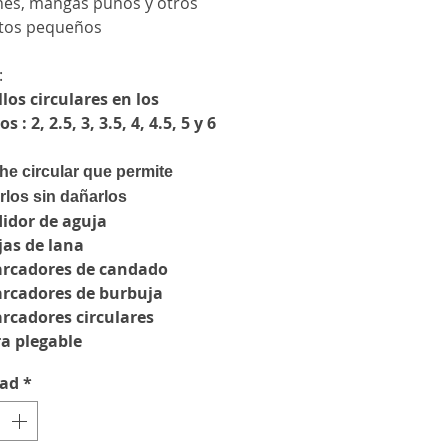
ines, mangas puños y otros
tos pequeños
:
illos circulares en los
 : 2, 2.5, 3, 3.5, 4, 4.5, 5 y 6
he circular que permite
rlos sin dañarlos
didor de aguja
jas de lana
arcadores de candado
arcadores de burbuja
arcadores circulares
era plegable
dad
*