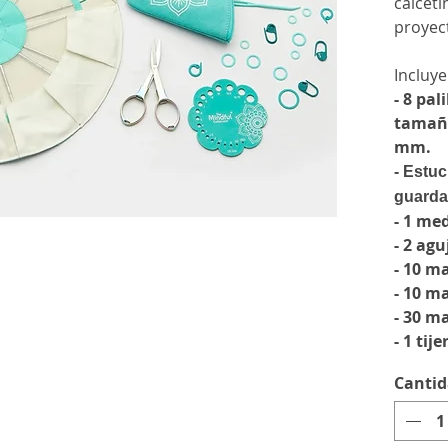
calcet
proyec
Incluye
- 8 pal
tamaños
mm.
- Estuc
guarda
- 1 me
- 2 agu
- 10 m
- 10 m
- 30 m
- 1 tij
Canti