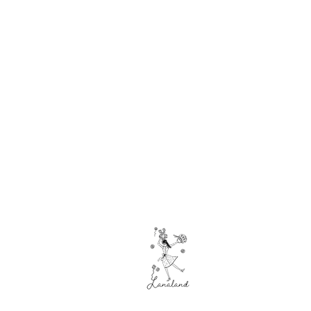
Hilado
s
Acrílicos
Algodones
Calcetines