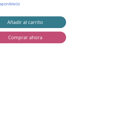
isponible(s)
Añadir al carrito
Comprar ahora
Contáctanos
@lanalandmj
lanalandmj@gmail.com