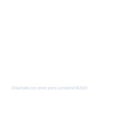
Contáctanos
@lanalandm
j
lanalandmj@gmail.com
Curacaví, Chile
Diseñada con amor para Lanaland ©2023