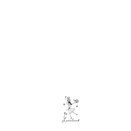
Hilado
s
Acrílicos
Algodones
Calcetines