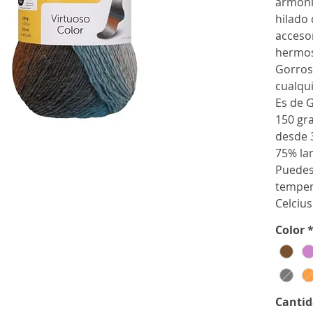
armoni
hilado 
acceso
hermo
Gorros,
cualqui
Es de G
150 gr
desde 
75% la
Puedes
temper
Celcius
Color
Canti