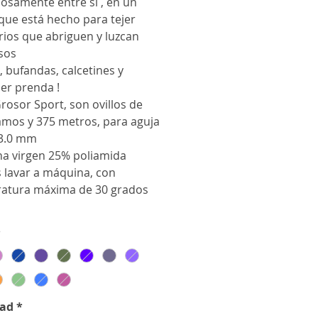
osamente entre sí , en un
que está hecho para tejer
rios que abriguen y luzcan
sos
 bufandas, calcetines y
er prenda !
rosor Sport, son ovillos de
amos y 375 metros, para aguja
3.0 mm
na virgen 25% poliamida
 lavar a máquina, con
atura máxima de 30 grados
*
dad
*