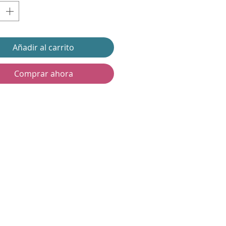
Añadir al carrito
Comprar ahora
Contáctanos
@lanalandmj
lanalandmj@gmail.com