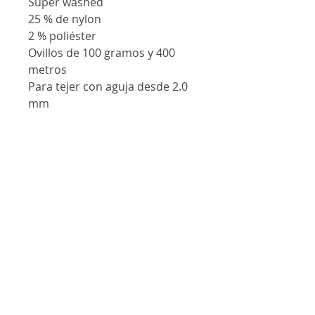
Super washed
25 % de nylon
2 % poliéster
Ovillos de 100 gramos y 400
metros
Para tejer con aguja desde 2.0
mm
Contáctanos
@lanalandm
j
lanalandmj@gmail.com
Curacaví, Chile