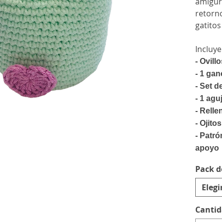
amigur
retorno
gatitos
Incluye
-
Ovill
- 1 ga
- Set 
- 1 agu
- Relle
- Ojitos
- Patró
apoyo
Pack d
Elegi
Canti