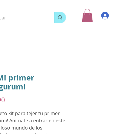
Ingresar
Mi primer
gurumi
Precio
90
to kit para tejer tu primer
imi! Anímate a entrar en este
lloso mundo de los