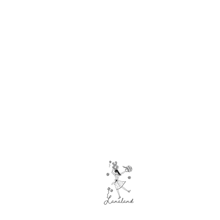
Hilado
s
Acrílicos
Algodones
Calcetines