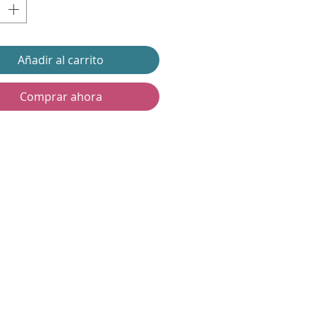
Añadir al carrito
Comprar ahora
Contáctanos
@lanalandmj
lanalandmj@gmail.com