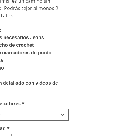
imis, es un camino sin
. Podrás tejer al menos 2
 Latte.
:
os necesarios Jeans
ncho de crochet
de marcadores de punto
ja
no
n detallado con videos de
e colores
*
r
dad
*