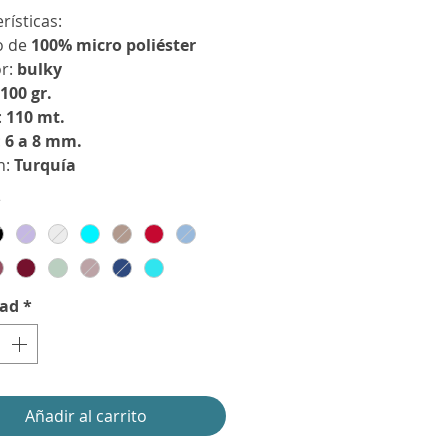
rísticas:
o de
100% micro poliéster
or:
bulky
100 gr.
:
110 mt.
:
6 a 8 mm.
n:
Turquía
*
dad
*
Añadir al carrito