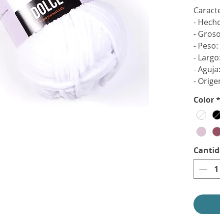
Caracte
- Hech
- Gros
- Peso:
- Largo
- Aguja
- Orige
Color
Canti