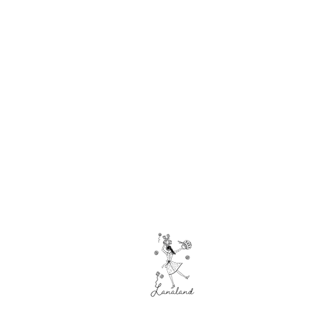
Hilado
s
Acrílicos
Algodones
Calcetines