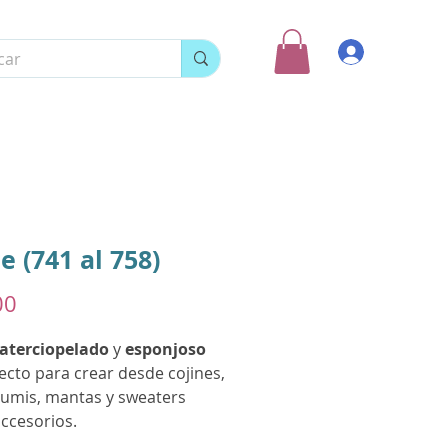
Ingresar
e (741 al 758)
Precio
00
aterciopelado
y
esponjoso
ecto para crear desde cojines,
umis, mantas y sweaters
ccesorios.