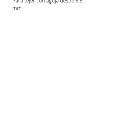
Para tejer con aguja desde 5.5
mm
Contáctanos
@lanalandm
j
lanalandmj@gmail.com
Curacaví, Chile
Diseñada con amor para Lanaland ©2023