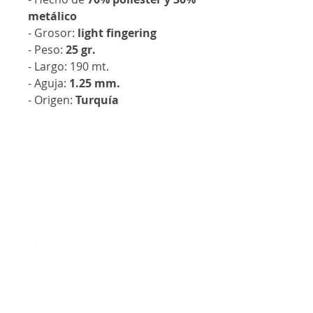
metálico
- Grosor:
light fingering
- Peso:
25 gr.
- Largo:
190 mt.
- Aguja:
1.25 mm.
- Origen:
Turquía
Contáctanos
@lanalandm
j
lanalandmj@gmail.com
Curacaví, Chile