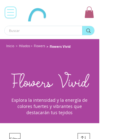
Inicio
>
Hilados
>
Flowers
>
Flowers Vivid
Flowers Vivid
Explora la intensidad y la energía de
colores fuertes y vibrantes que
destacarán tus tejidos