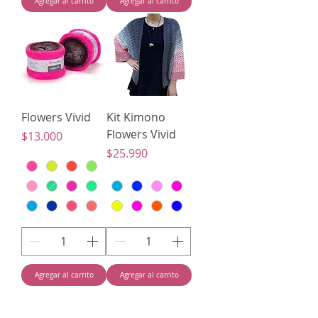
Agregar al carrito
Agregar al carrito
Flowers Vivid
Kit Kimono
Flowers Vivid
Precio
$13.000
Precio
$25.990
Agregar al carrito
Agregar al carrito