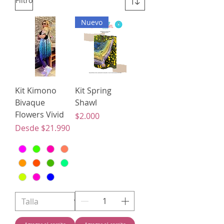
Filtro
Nuevo
Kit Kimono
Kit Spring
Bivaque
Shawl
Flowers Vivid
Precio
$2.000
Precio de oferta
Desde
$21.990